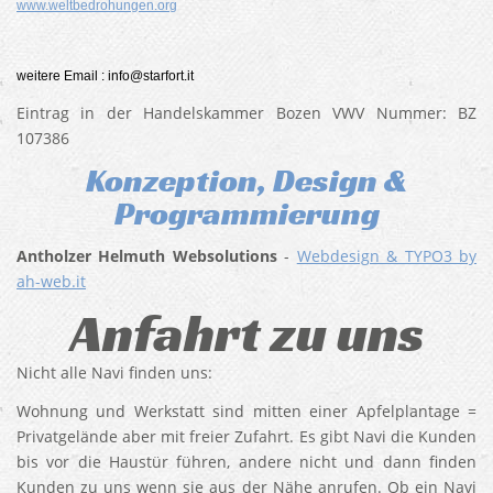
www.weltbedrohungen.org
weitere Email : info@starfort.it
Eintrag in der Handelskammer Bozen VWV Nummer: BZ
107386
Konzeption, Design &
Programmierung
Antholzer Helmuth Websolutions
-
Webdesign & TYPO3 by
ah-web.it
Anfahrt zu uns
Nicht alle Navi finden uns:
Wohnung und Werkstatt sind mitten einer Apfelplantage =
Privatgelände aber mit freier Zufahrt. Es gibt Navi die Kunden
bis vor die Haustür führen, andere nicht und dann finden
Kunden zu uns wenn sie aus der Nähe anrufen. Ob ein Navi