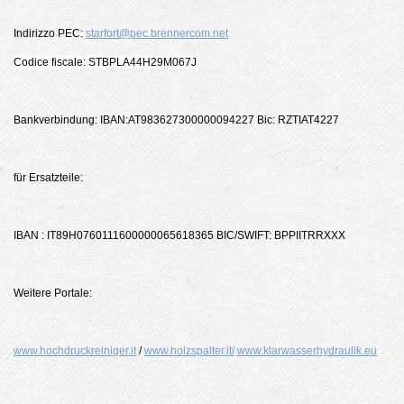
Indirizzo PEC:
starfort@pec.brennercom.net
Codice fiscale: STBPLA44H29M067J
Bankverbindung: IBAN:AT983627300000094227 Bic: RZTIAT4227
für Ersatzteile:
IBAN : IT89H0760111600000065618365 BIC/SWIFT: BPPIITRRXXX
Weitere Portale:
www.hochdruckreiniger.it
/
www.holzspalter.it/
www.klarwasserhydraulik.eu