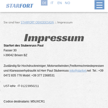
DE
IT
EN
NO
Sie sind hier
STARFORT OEKODESIGN
.:. Impressum
Impressum
Starfort des Stubenruss Paul
Fasser 30
I-39042 Brixen BZ
Zuständig für Hochdruckreiniger; Motorseilwinden,Freiformschmiedepressen
und Klarwasserhydraulik ist Herr Paul Stubenruss
info@starfort.
net Tel.: +39
0472 835 776 Mobil: +39 377 2368531
UST-IdNr.: IT 01223950211
Codice destinatario: M5UXCR1