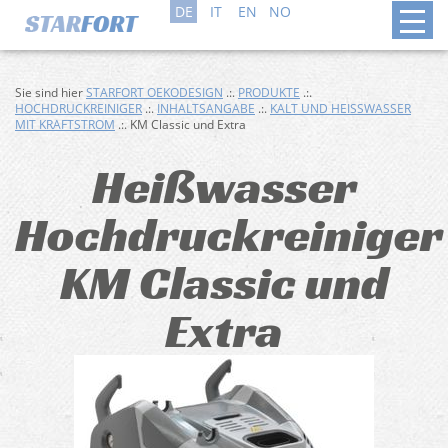
DE
IT
EN
NO
Sie sind hier
STARFORT OEKODESIGN
.:.
PRODUKTE
.:.
HOCHDRUCKREINIGER
.:.
INHALTSANGABE
.:.
KALT UND HEISSWASSER M
IT KRAFTSTROM
.:. KM Classic und Extra
Heißwasser
Hochdruckreiniger
KM Classic und
Extra