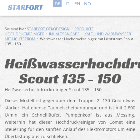
DE
IT
EN
NO
Sie sind hier
STARFORT OEKODESIGN
.:.
PRODUKTE
.:.
HOCHDRUCKREINIGER
.:.
INHALTSANGABE
.:.
KALT- UND WARMWASSER
MIT LICHTSTROM
.:. Warmwasser Hochdruckreiniger mit Lichtstrom Scout
135 - 150
Heißwasserhochdr
Scout 135 - 150
Heißwasserhochdruckreiniger Scout 135 – 150
Dieses Modell ist gegenüber dem Trapper 2 -130 Gold etwas
stärker. Hat ebenso Taumelscheibenpumpe und ist mit 2.800
U/min ein Schnellläufer. Pumpenkopf ist aus Messing.
Weiterhin hat dieser Hochdruckreiniger von Comet eine
Steuerung für den sanften Anlauf des Elektromotors um eine
Überlastung aus zu schließen.