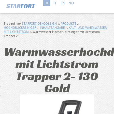
DE
IT
EN
NO
Sie sind hier
STARFORT OEKODESIGN
.:.
PRODUKTE
.:.
HOCHDRUCKREINIGER
.:.
INHALTSANGABE
.:.
KALT- UND WARMWASSER
MIT LICHTSTROM
.:. Warmwasser Hochdruckreiniger mit Lichtstrom
Trapper 2
Warmwasserhochdr
mit Lichtstrom
Trapper 2- 130
Gold