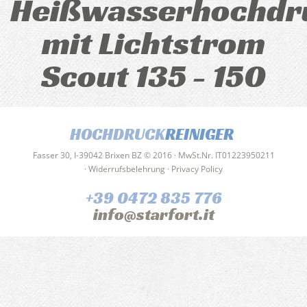
Heißwasserhochdr
mit Lichtstrom
Scout 135 - 150
HOCHDRUCK
REINIGER
Fasser 30, I-39042 Brixen BZ © 2016 · MwSt.Nr. IT01223950211
·
Widerrufsbelehrung
·
Privacy Policy
+39 0472 835 776
info@starfort.it