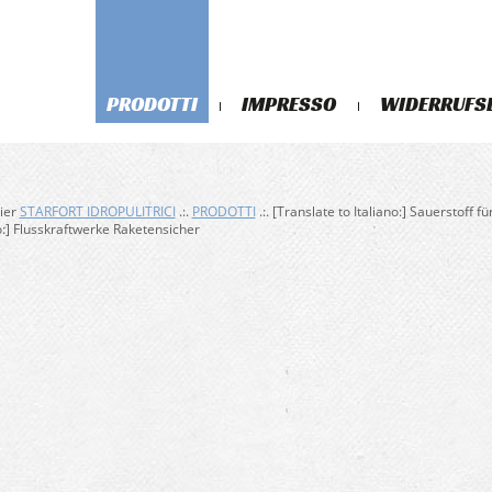
PRODOTTI
IMPRESSO
WIDERRUFS
hier
STARFORT IDROPULITRICI
.:.
PRODOTTI
.:. [Translate to Italiano:] Sauerstoff 
no:] Flusskraftwerke Raketensicher