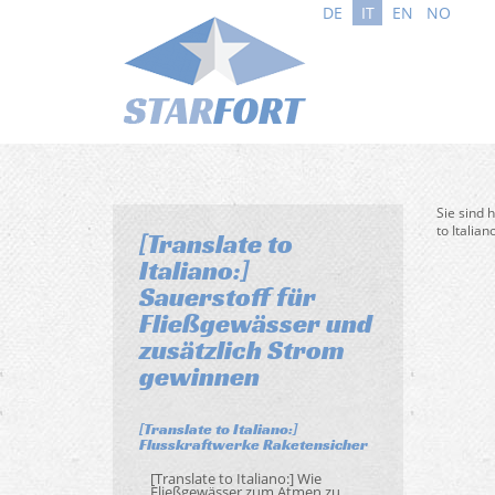
DE
IT
EN
NO
Sie sind 
to Italia
[Translate to
Italiano:]
Sauerstoff für
Fließgewässer und
zusätzlich Strom
gewinnen
[Translate to Italiano:]
Flusskraftwerke Raketensicher
[Translate to Italiano:] Wie
Fließgewässer zum Atmen zu