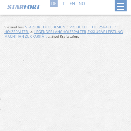
DE
IT
EN
NO
Sie sind hier
STARFORT OEKODESIGN
.:.
PRODUKTE
.:.
HOLZSPALTER
.:.
HOLZSPALTER_
.:.
LIEGENDER LANGHOLZSPALTER, EXKLUSIVE LEISTUNG
MACHT IHN ZUR RARITÄT.
.:. Zwei Kraftstufen.