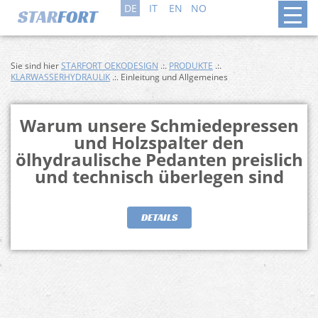
DE
IT
EN
NO
Sie sind hier
STARFORT OEKODESIGN
.:.
PRODUKTE
.:.
KLARWASSERHYDRAULIK
.:. Einleitung und Allgemeines
Warum unsere Schmiedepressen
und Holzspalter den
ölhydraulische Pedanten preislich
und technisch überlegen sind
DETAILS