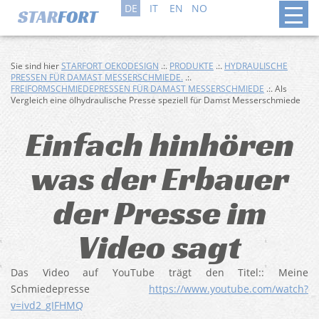
DE
IT
EN
NO
Sie sind hier
STARFORT OEKODESIGN
.:.
PRODUKTE
.:.
HYDRAULISCHE
PRESSEN FÜR DAMAST MESSERSCHMIEDE.
.:.
FREIFORMSCHMIEDEPRESSEN FÜR DAMAST MESSERSCHMIEDE
.:. Als
Vergleich eine ölhydraulische Presse speziell für Damst Messerschmiede
Einfach hinhören
was der Erbauer
der Presse im
Video sagt
Das Video auf YouTube trägt den Titel:: Meine
Schmiedepresse
https://www.youtube.com/watch?
v=ivd2_gIFHMQ