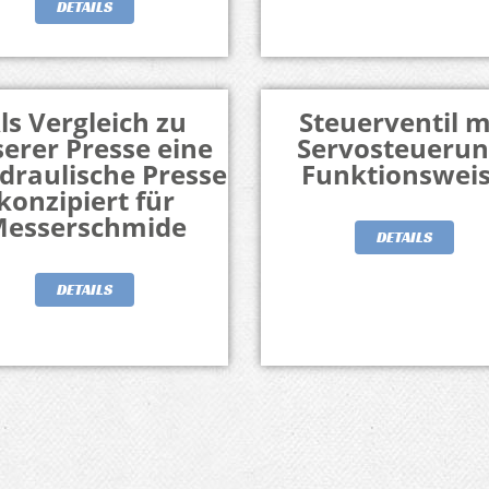
DETAILS
ls Vergleich zu
Steuerventil m
erer Presse eine
Servosteuerun
draulische Presse
Funktionswei
konzipiert für
esserschmide
DETAILS
DETAILS