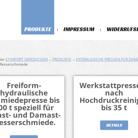
PRODUKTE
IMPRESSUM
WIDERRUFS
hier
STARFORT OEKODESIGN
.:.
PRODUKTE
.:.
HYDRAULISCHE PRESSEN FÜR DAM
Messerschmiede
Freiform-
Werkstattpresse
hydraulische
nach
hmiedepresse bis
Hochdruckreini
00 t speziell für
bis 35 t
st- und Damast-
esserschmiede.
DETAILS