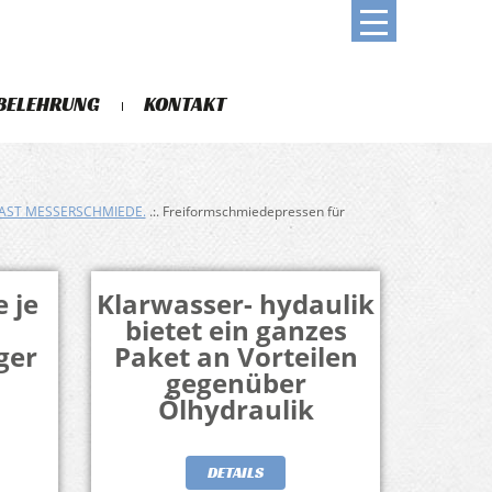
BELEHRUNG
KONTAKT
AST MESSERSCHMIEDE.
.:. Freiformschmiedepressen für
 je
Klarwasser- hydaulik
bietet ein ganzes
ger
Paket an Vorteilen
gegenüber
Ölhydraulik
DETAILS