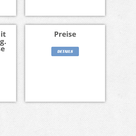
it
Preise
g.
se
DETAILS