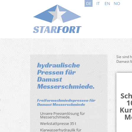
DE
IT
EN
NO
Sie sind 
Damast 
hydraulische
Pressen für
Damast
Messerschmiede.
Sc
Freiformschmiedepressen für
1
Damast Messerschmiede
Kun
Unsere Pressenlösung für
M
Messerschmiede.
Werkstattpresse 35 t
Klarwasserhydraulik für